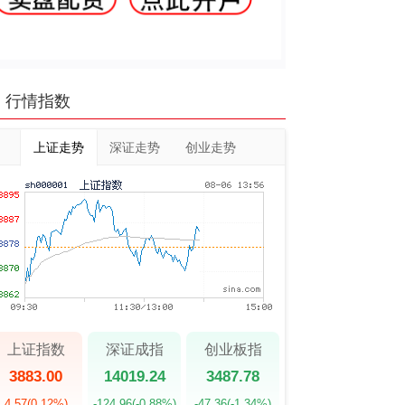
行情指数
上证走势
深证走势
创业走势
上证指数
深证成指
创业板指
3883.00
14019.24
3487.78
4.57
(0.12%)
-124.96
(-0.88%)
-47.36
(-1.34%)