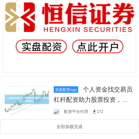
个人资金找交易员
实盘配资app
杠杆配资助力股票投资，资
金放大，收益倍增！
配资平台代理
172
全部加载完成