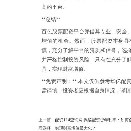
高的平台。
**总结**
百色股票配资平台凭借其专业、安全
增值的机会。然而，股票配资本身具
慎，充分了解平台的资质和信誉，选
并严格控制投资风险。只有在充分了
具，实现财富增值。
**免责声明：** 本文仅供参考华亿
需谨慎。投资者应根据自身情况，谨慎
配资114查询网 揭秘配资贷年利率：如何
上一篇：
理选择，实现财富增值最大化？