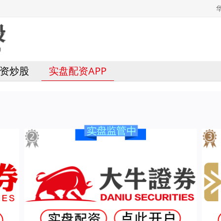
资炒股
实盘配资APP