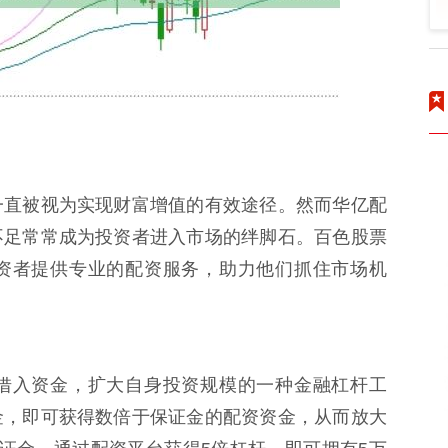
一直被视为实现财富增值的有效途径。然而华亿配
不足常常成为投资者进入市场的绊脚石。百色股票
资者提供专业的配资服务，助力他们抓住市场机
借入资金，扩大自身投资规模的一种金融杠杆工
金，即可获得数倍于保证金的配资资金，从而放大