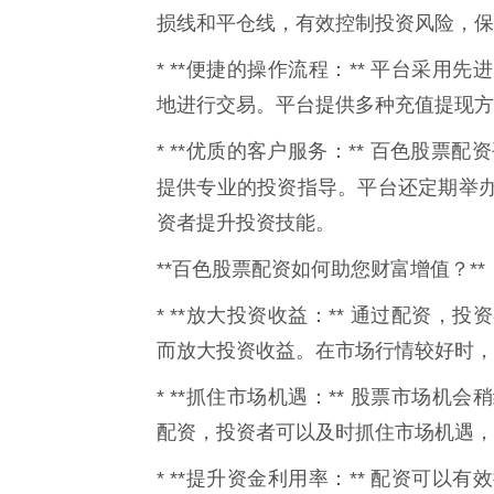
损线和平仓线，有效控制投资风险，保
* **便捷的操作流程：** 平台采
地进行交易。平台提供多种充值提现方
* **优质的客户服务：** 百色股票
提供专业的投资指导。平台还定期举
资者提升投资技能。
**百色股票配资如何助您财富增值？**
* **放大投资收益：** 通过配资
而放大投资收益。在市场行情较好时，
* **抓住市场机遇：** 股票市场
配资，投资者可以及时抓住市场机遇，
* **提升资金利用率：** 配资可