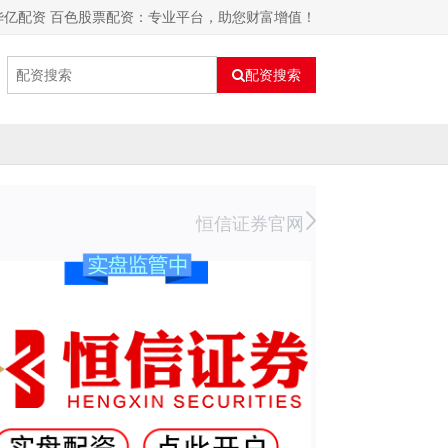
华亿配资 百色股票配资：专业平台，助您财富增值！
配资搜索
恒信证券官网