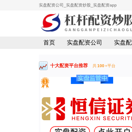
实盘配资公司_实盘配资炒股_实盘配资app
首页
实盘配资公司
实盘配
十大配资平台推荐
共
100
+平台