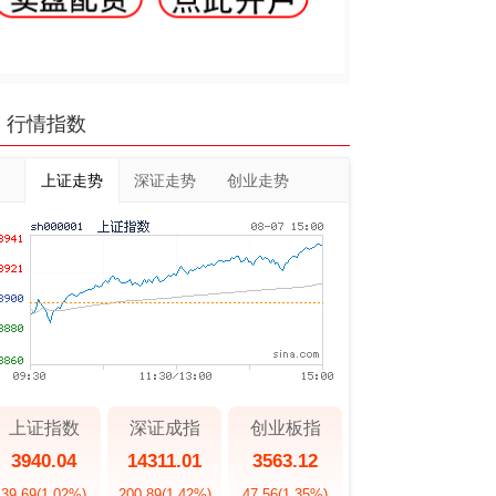
行情指数
上证走势
深证走势
创业走势
上证指数
深证成指
创业板指
3940.04
14311.01
3563.12
39.69
(1.02%)
200.89
(1.42%)
47.56
(1.35%)