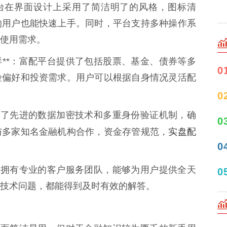
配平台在界面设计上采用了简洁明了的风格，图标清
的用户也能快速上手。同时，平台支持多种操作系
使用需求。
样**：富配平台提供了包括股票、基金、债券等多
0
险偏好和投资需求。用户可以根据自身情况灵活配
0
台采用了先进的数据加密技术和多重身份验证机制，确
0
实盘配
与多家知名金融机构合作，资金存管规范，
0
配平台拥有专业的客户服务团队，能够为用户提供全天
0
技术问题，都能得到及时有效的解答。