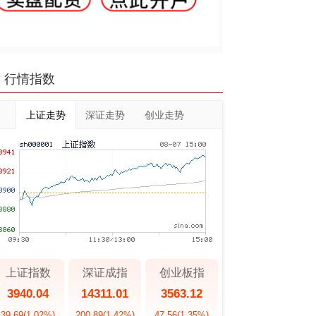
行情指数
上证走势
深证走势
创业走势
上证指数
深证成指
创业板指
3940.04
14311.01
3563.12
39.69
(1.02%)
200.89
(1.42%)
47.56
(1.35%)