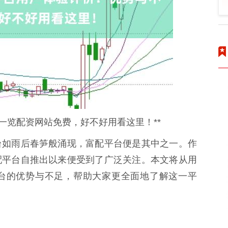
一览配资网站免费，好不好用看这里！**
台如雨后春笋般涌现，富配平台便是其中之一。作
配平台自推出以来便受到了广泛关注。本文将从用
台的优势与不足，帮助大家更全面地了解这一平