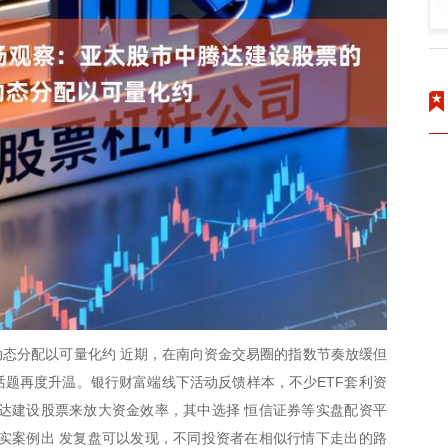
态分配以可量化约 近期，在南向资金交易圈的指数节奏放缓但
的话题再度升温。银行财富端线下活动反馈样本，不少ETF套利资
达建设股票来放大资金效率，其中选择 恒信证券等实盘配资平
实案例出 发复盘可以发现，不同投资者在相似行情下走出的路