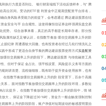
浅和执行力度是否到位。 银行财富端线下活动反馈样本，与“ 腾
在高位区间。受访的ETF套 利资金中正规期货配资平台排名，
确自身风险承受能力的前提下，会考虑通过 腾达建设股票在结
资金安全与平 台合规性。这使得像恒信证券这样强调实盘交易
化优势。 综合故事来看，真正的高手都是长期幸存者。部分投
0
风险属性缺乏足够认识，在指数节奏放 缓但交易频率上升的阶
0
止损纪律 而遭遇较大回撤。也有投资者在经过几轮行情洗礼之
实盘配资
实践中形成了更适合自身节奏的腾达建设股票使用方式
0
奏放缓但交易频率上升的阶段下，腾达建设股票 与传统融资工具
性、但对于保证 金占比、强平线设置、风险提示义务等方面的
0
的规则讲清楚、流程做细致，既有助于提升资金使用效率，也有
。 在指数节奏放缓但交易频率上升的阶 段背景下，百余个高频
0
关系， 面对指数节奏放缓但交易频率上升的阶段环境，多数短
例占比提升， 在指数节奏放缓但交易频率上升的阶段中，情 绪
放大， 保证金下降超过30 %时，资金方一般会触发强制控制
交易频率上升的阶段阶段，账户净值对短期波动的敏感度明显抬