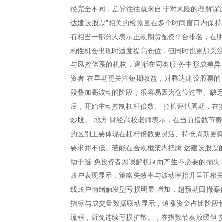
径完全不同，差异往往就来自 于对风险的理解深
达建设股票”相关的检索量在多个时间窗口内保持
有相当一部分人表示正规期货配资平台排名，在明
构性机会出现时适度提高仓位，但同时也更加关注
与风控体系的机构，逐渐在同类服 务中形成差异
资者 在早期更关注短期收益，对腾达建设股票的
段叠加高波动的阶段，很容易因为仓位过重、缺乏
后，开始主动控制杠杆倍数、 拉长评估周期，在
炒股
。 地方 财经高校老师表示，在当前指数节
的区别主要体现在杠杆倍数更灵活、持仓周期更弹
要求并不低。若能在合规框架内把腾 达建设股票
助于避 免投资者因误解机制而产生不必要的损失
账户表现显示，策略失效率与波动率抬升呈正相关
线账户情绪触发型亏损明显 增加，超预期回撤案
指标与成交量数据联动显示，追涨资金占比阶段性
流程，避免连续亏损扩散。，在指数节奏放缓但 