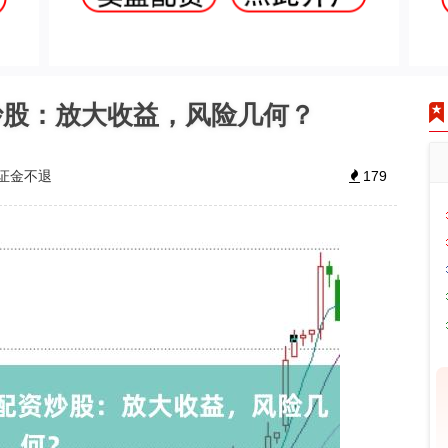
炒股：放大收益，风险几何？
证金不退
179